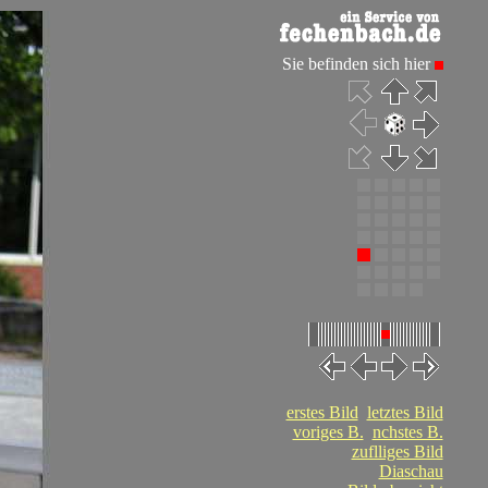
Sie befinden sich hier
erstes Bild
letztes Bild
voriges B.
nchstes B.
zuflliges Bild
Diaschau