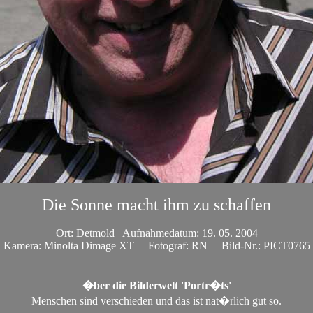
Die Sonne macht ihm zu schaffen
Ort: Detmold Aufnahmedatum: 19. 05. 2004
Kamera: Minolta Dimage XT Fotograf: RN Bild-Nr.: PICT0765
�ber die Bilderwelt 'Portr�ts'
Menschen sind verschieden und das ist nat�rlich gut so.