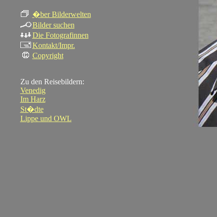
�ber Bilderwelten
Bilder suchen
Die Fotografinnen
Kontakt/Impr.
Copyright
Zu den Reisebildern:
Venedig
Im Harz
St�dte
Lippe und OWL