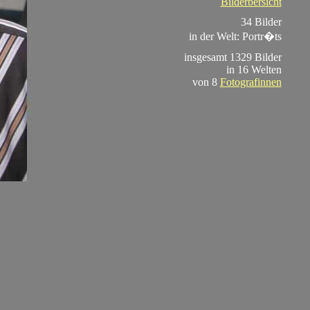
Bilderbersicht
34 Bilder
in der Welt: Portr�ts
insgesamt 1329 Bilder
in 16 Welten
von 8
Fotografinnen